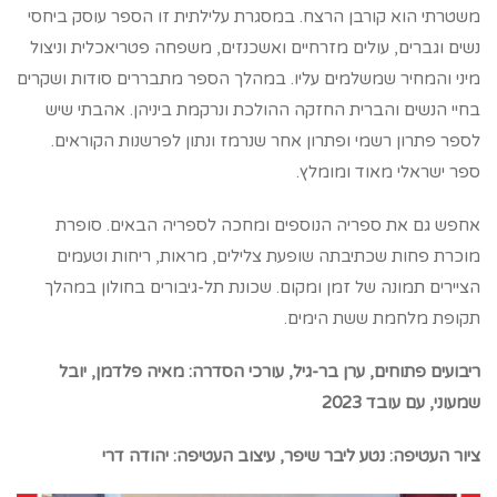
משטרתי הוא קורבן הרצח. במסגרת עלילתית זו הספר עוסק ביחסי
נשים וגברים, עולים מזרחיים ואשכנזים, משפחה פטריאכלית וניצול
מיני והמחיר שמשלמים עליו. במהלך הספר מתבררים סודות ושקרים
בחיי הנשים והברית החזקה ההולכת ונרקמת ביניהן. אהבתי שיש
לספר פתרון רשמי ופתרון אחר שנרמז ונתון לפרשנות הקוראים.
ספר ישראלי מאוד ומומלץ.
אחפש גם את ספריה הנוספים ומחכה לספריה הבאים. סופרת
מוכרת פחות שכתיבתה שופעת צלילים, מראות, ריחות וטעמים
הציירים תמונה של זמן ומקום. שכונת תל-גיבורים בחולון במהלך
תקופת מלחמת ששת הימים.
ריבועים פתוחים, ערן בר-גיל, עורכי הסדרה: מאיה פלדמן, יובל
שמעוני, עם עובד 2023
ציור העטיפה: נטע ליבר שיפר, עיצוב העטיפה: יהודה דרי