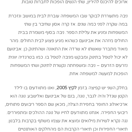
ארוכים להיכנס להיריון, שתי הנשים הופכות לחברות טובות.
ניבה מתעוררת לבוקר שבו המשפחה עוברת לבית במושב ונזכרת
במה שקרה לפני כמה שנים. אז קרה אסון שחיבר בין שתי
המשפחות ומניע את עלילת הספר. ניבה בסוף משמרת בבית
החולים מזהה את אבינועם כשהוא מגיע פצוע לבית החולים. מהר
מאוד מתברר שאשתו לא שרדה את התאונה ושהתינוק כן. אבינועם
לא יכול לטפל בתינוק ומבקש מניבה לטפל בו. כמו בטרגדיה יוונית
נזרעים הזרעים – ניבה ומשפחתה נקשרת לתינוק ושתי המשפחות
הופכות למעשה למשפחה אחת.
בחלק השני יש קפיצה בזמן
לקיץ 2005
, ואנו מתוודעים בו לילד
הקטן שגדל והיה לגבר, נוגה, בנם של אבינועם ואלישבע. נוגה הוא
ארכיאולוג החופר בחפירת הצלה, מכאן שם הספר ריבועים פתוחים,
ריבועי החפירה. אנחנו מתוודעים לחייו של נוגה ההולכים ומתפוררים.
נגה נקרא לשירות מילואים ומוצא את עצמו משתף בקרבות בלבנון.
תיאורי החפירות וכן תיאורי הקרבות הם מהחלקים האותנטיים